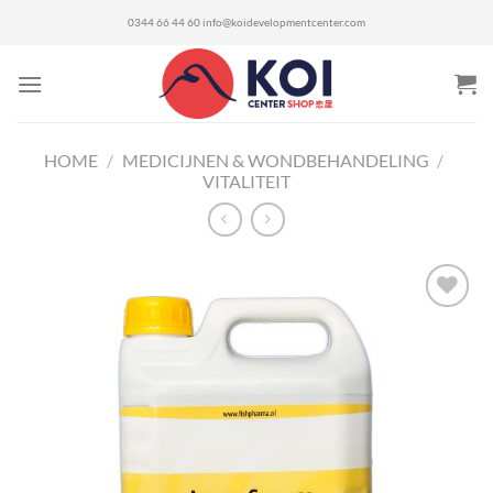
Ga
0344 66 44 60
info@koidevelopmentcenter.com
naar
inhoud
HOME
/
MEDICIJNEN & WONDBEHANDELING
/
VITALITEIT
Toevoegen
aan
verlanglijst