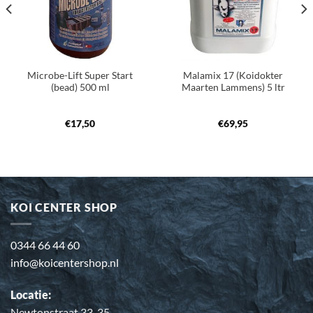
Microbe-Lift Super Start
Malamix 17 (Koidokter
(bead) 500 ml
Maarten Lammens) 5 ltr
€
17,50
€
69,95
KOI CENTER SHOP
0344 66 44 60
info@koicentershop.nl
Locatie:
Newtonstraat 33-35