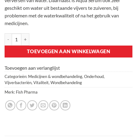
verversen van water. Daarnaast is Aqua Serum ook zeer
geschikt om water uit bestaande vijvers te zuiveren, bij
problemen met de waterkwaliteit of na het gebruik van
medicijnen.
Fish Pharma AquaSerum aantal
TOEVOEGEN AAN WINKELWAGEN
Toevoegen aan verlanglijst
Categorieën:
Medicijnen & wondbehandeling
,
Onderhoud
,
Vijverbacteriën
,
Vitaliteit
,
Wondbehandeling
Merk:
Fish Pharma