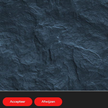
s
Accepteer
Afwijzen
MEER INFORMATIE
AANVAARDEN