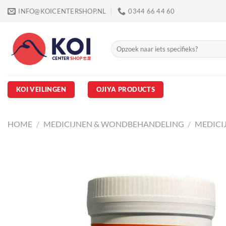
Ga
INFO@KOICENTERSHOP.NL
0344 66 44 60
naar
inhoud
Zoeken
naar:
KOI VEILINGEN
OJIYA PRODUCTS
HOME
/
MEDICIJNEN & WONDBEHANDELING
/
MEDICI