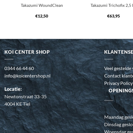
Takazumi WoundClean
Takazumi Trichofix 2,5 
€
12,50
€
63,95
KOI CENTER SHOP
KLANTENS
0344 66 44 60
Veel gestelde
info@koicentershop.nl
Contact klant
Privacy Policy
Locatie:
OPENING
Newtonstraat 33-35
4004 KE Tiel
Maandag gesl
Dinsdag geslo
Woensdag ges