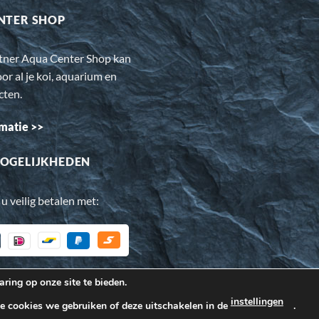
NTER SHOP
rtner Aqua Center Shop kan
oor al je koi, aquarium en
cten.
matie >>
OGELIJKHEDEN
 u veilig betalen met:
ring op onze site te bieden.
oor de bezoeker beter werkt. Daarnaast gebruiken wij o.a. cookie
instellingen
ke cookies we gebruiken of deze uitschakelen in de
.