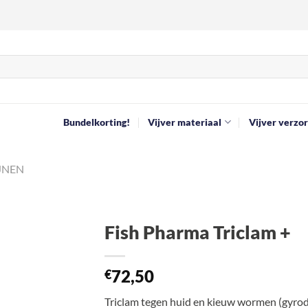
Bundelkorting!
Vijver materiaal
Vijver verzor
JNEN
Fish Pharma Triclam +
Toevoegen
72,50
aan
€
verlanglijst
Triclam tegen huid en kieuw wormen (gyrod