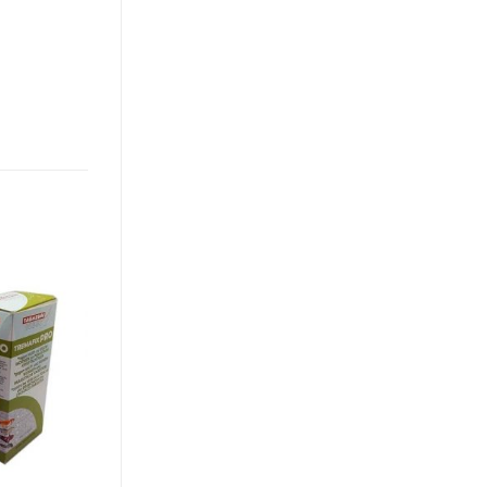
Toevoegen
aan
verlanglijst