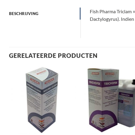
Fish Pharma Triclam 
BESCHRIJVING
Dactylogyrus). Indien 
GERELATEERDE PRODUCTEN
Toevoegen
Toev
aan
a
verlanglijst
verla
+
+