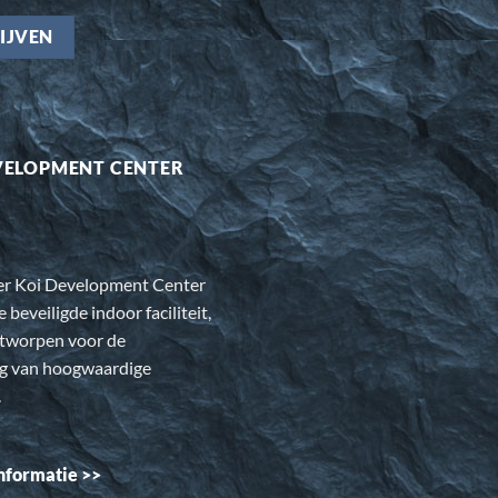
VELOPMENT CENTER
er Koi Development Center
e beveiligde indoor faciliteit,
ntworpen voor de
ng van hoogwaardige
.
nformatie >>