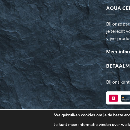
AQUA CE
Bij onze pa
je terecht v
vijverprodu
Meer infor
BETAALM
Bij ons kunt
We gebruiken cookies om je de beste erva
Wij gebruiken cookies om ervoor te zorgen dat onze website v
Je kunt meer informatie vinden over wel
voor onze webstatistieken.