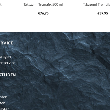
ltr
Takazumi Tremafix 500 ml
Takazumi Tremafi
€
76,75
€
37,95
ERVICE
 vragen
enservice
STIJDEN
oten
ten
loten