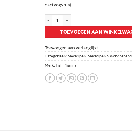
dactyogyrus).
Fish Pharma Triclam + aantal
TOEVOEGEN AAN WINKELWA
Toevoegen aan verlanglijst
Categorieën:
Medicijnen
,
Medicijnen & wondbehand
Merk:
Fish Pharma