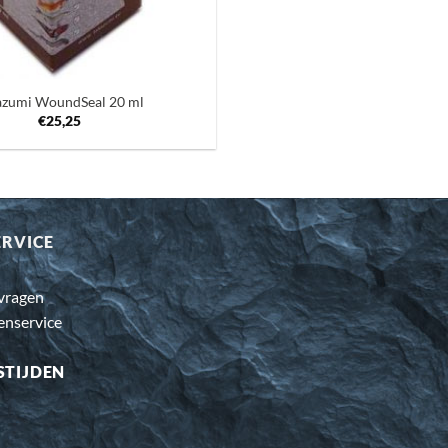
azumi WoundSeal 20 ml
€
25,25
ERVICE
 vragen
enservice
STIJDEN