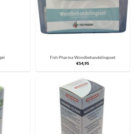
+
gel
Fish Pharma Wondbehandelingsset
€
54,95
Toevoegen
Toevoegen
aan
aan
verlanglijst
verlanglijst