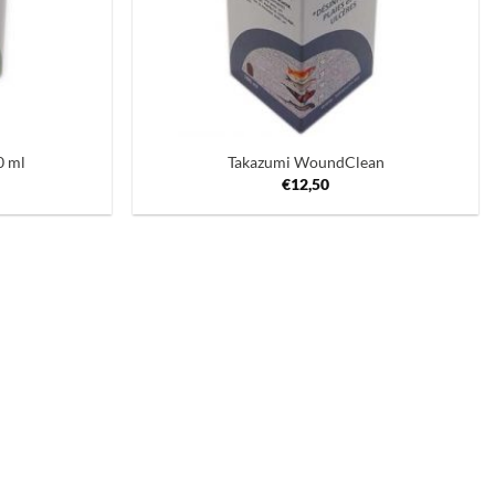
+
0 ml
Takazumi WoundClean
€
12,50