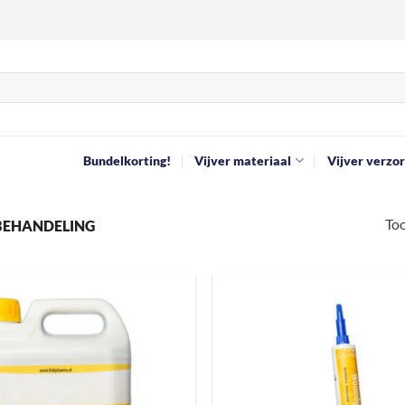
Bundelkorting!
Vijver materiaal
Vijver verzor
Too
EHANDELING
Toevoegen
aan
verlanglijst