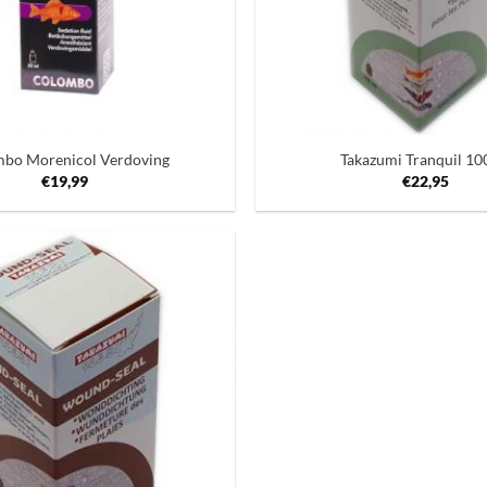
+
bo Morenicol Verdoving
Takazumi Tranquil 10
€
19,99
€
22,95
Toevoegen
aan
verlanglijst