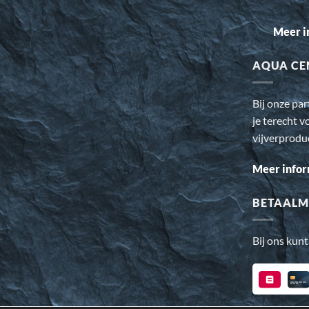
Meer i
AQUA CE
Bij onze pa
je terecht v
vijverprodu
Meer infor
BETAALM
Bij ons kunt