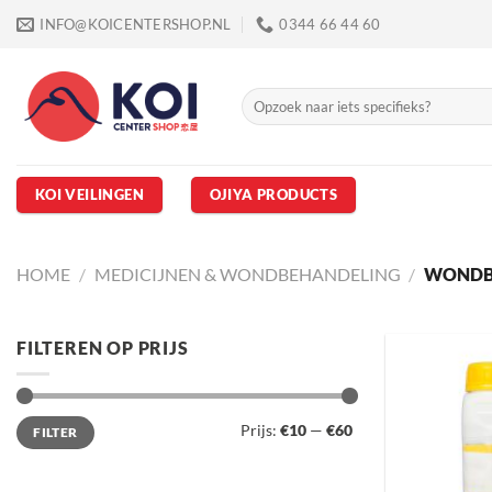
Ga
INFO@KOICENTERSHOP.NL
0344 66 44 60
naar
inhoud
Zoeken
naar:
KOI VEILINGEN
OJIYA PRODUCTS
HOME
/
MEDICIJNEN & WONDBEHANDELING
/
WONDB
FILTEREN OP PRIJS
Min.
Max.
Prijs:
€10
—
€60
FILTER
prijs
prijs