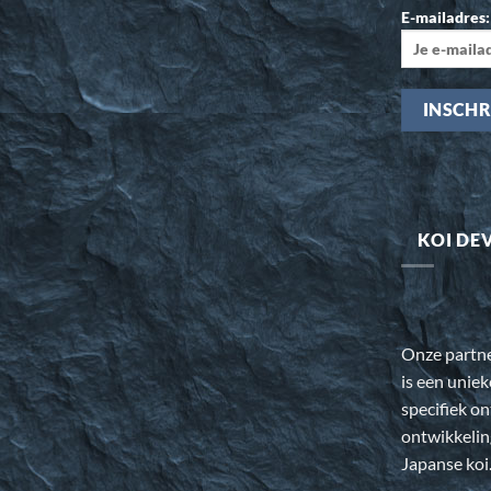
E-mailadres:
KOI DE
Onze partn
is een uniek
specifiek o
ontwikkeli
Japanse koi