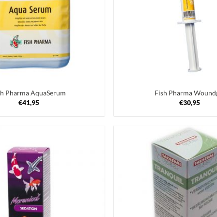
+
sh Pharma AquaSerum
Fish Pharma Wound
€
41,95
€
30,95
Toevoegen
aan
verlanglijst