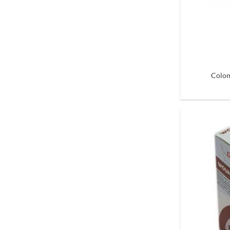
+
Colom