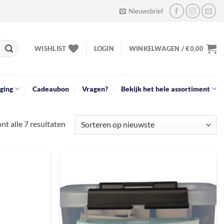
Nieuwsbrief
WISHLIST
LOGIN
WINKELWAGEN /
€
0,00
ging
Cadeaubon
Vragen?
Bekijk het hele assortiment
Gesorteerd
nt alle 7 resultaten
op
nieuwste
Toevoegen
Toevoegen
aan
aan
verlanglijst
verlanglijst