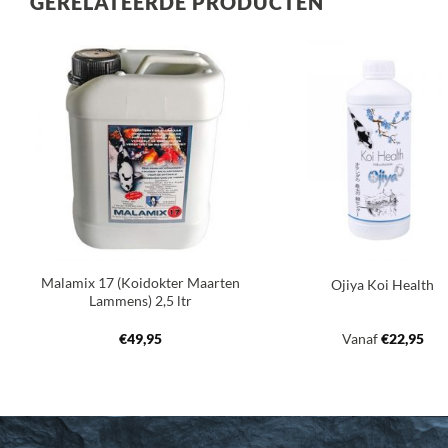
GERELATEERDE PRODUCTEN
Toevoegen
Toev
aan
a
verlanglijst
verla
+
+
Malamix 17 (Koidokter Maarten
Ojiya Koi Health
Lammens) 2,5 ltr
€
49,95
Vanaf
€
22,95