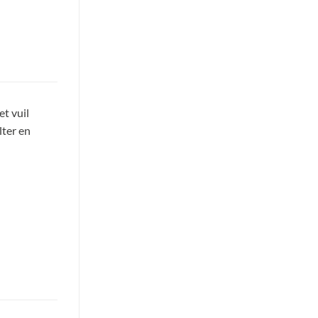
t vuil
lter en