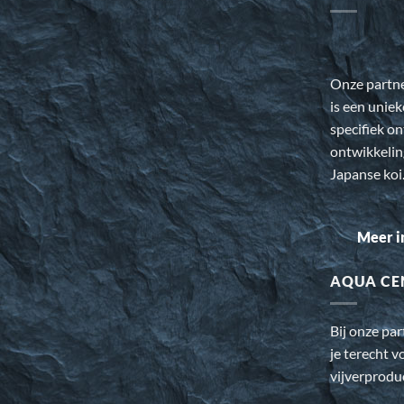
Onze partn
is een uniek
specifiek o
ontwikkeli
Japanse koi
Meer i
AQUA CE
Bij onze pa
je terecht v
vijverprodu