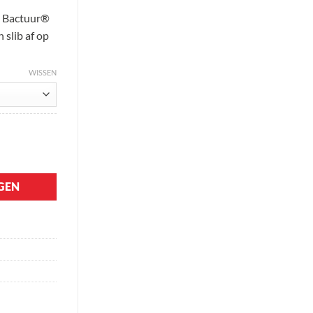
n Bactuur®
 slib af op
WISSEN
GEN