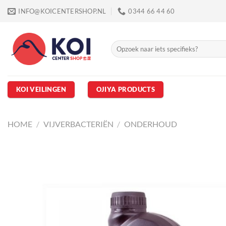
Ga
INFO@KOICENTERSHOP.NL
0344 66 44 60
naar
inhoud
Zoeken
naar:
KOI VEILINGEN
OJIYA PRODUCTS
HOME
/
VIJVERBACTERIËN
/
ONDERHOUD