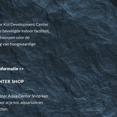
er Koi Development Center
e beveiligde indoor faciliteit,
ntworpen voor de
ng van hoogwaardige
.
nformatie >>
NTER SHOP
rtner Aqua Center Shop kan
oor al je koi, aquarium en
cten.