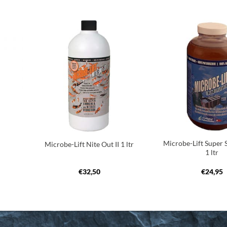
oegen
Toevoegen
an
aan
nglijst
verlanglijst
+
+
Microbe-Lift Super S
Microbe-Lift Nite Out II 1 ltr
1 ltr
€
32,50
€
24,95