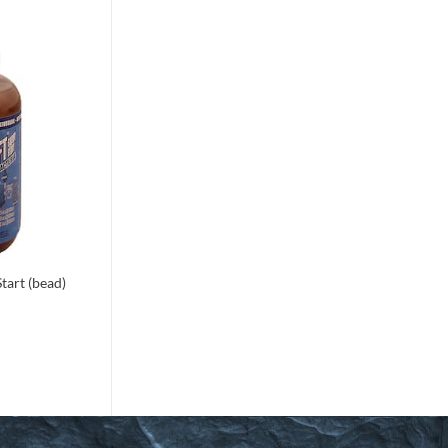
Toevoegen
aan
verlanglijst
tart (bead)