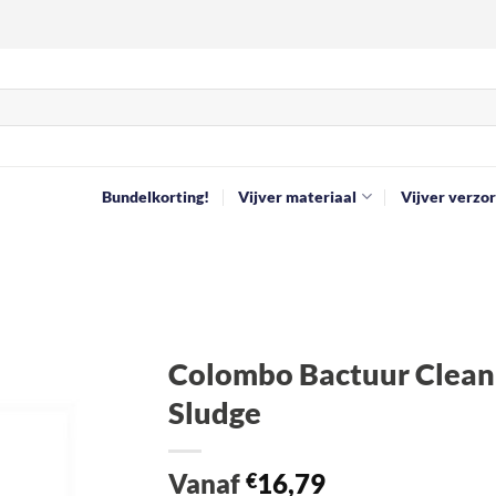
Bundelkorting!
Vijver materiaal
Vijver verzor
Colombo Bactuur Clean
Sludge
Toevoegen
aan
verlanglijst
Vanaf
16,79
€