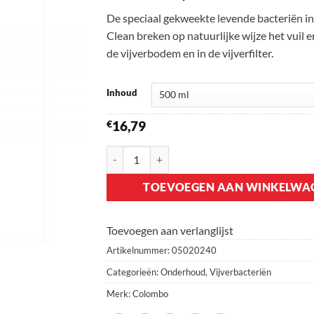
De speciaal gekweekte levende bacteriën i
Clean breken op natuurlijke wijze het vuil en
de vijverbodem en in de vijverfilter.
Inhoud
€
16,79
Colombo Bactuur Clean Sludge aantal
TOEVOEGEN AAN WINKELWA
Toevoegen aan verlanglijst
Artikelnummer:
05020240
Categorieën:
Onderhoud
,
Vijverbacteriën
Merk:
Colombo