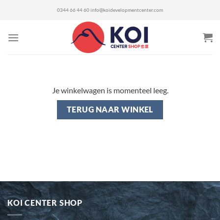
Ga
0344 66 44 60
info@koidevelopmentcenter.com
naar
inhoud
Je winkelwagen is momenteel leeg.
TERUG NAAR WINKEL
KOI CENTER SHOP