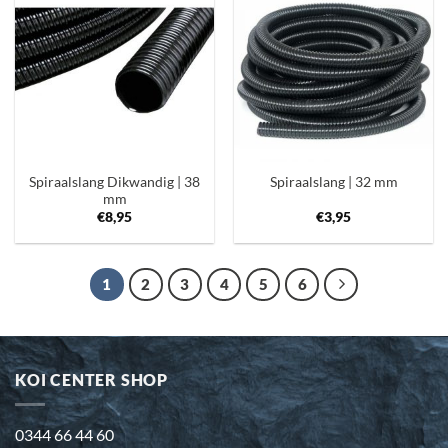
Toevoegen
Toevoegen
aan
aan
verlanglijst
verlanglijst
Spiraalslang Dikwandig | 38
Spiraalslang | 32 mm
mm
€
8,95
€
3,95
1
2
3
4
5
6
KOI CENTER SHOP
0344 66 44 60