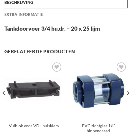
BESCHRIJVING
EXTRA INFORMATIE
Tankdoorvoer 3/4 bu.dr. – 20 x 25 lijm
GERELATEERDE PRODUCTEN
Toevoegen
Toevoegen
aan
aan
verlanglijst
verlanglijst
PVC zichtglas 1½”
Vulblok voor VDL buisklem
binnendraad