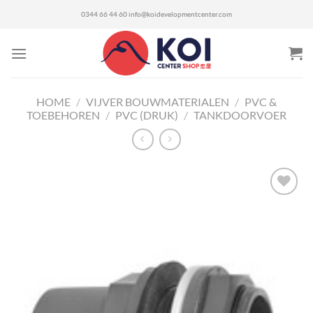
Ga
0344 66 44 60
info@koidevelopmentcenter.com
naar
inhoud
HOME
/
VIJVER BOUWMATERIALEN
/
PVC &
TOEBEHOREN
/
PVC (DRUK)
/
TANKDOORVOER
Toevoegen
aan
verlanglijst