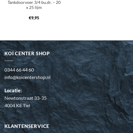
Tankdoorvoer 3/4 bu.dr. – 20
x 25 lijm
€
9,95
KOI CENTER SHOP
0344 66 44 60
info@koicentershop.nl
Locatie:
Newtonstraat 33-35
4004 KE Tiel
KLANTENSERVICE