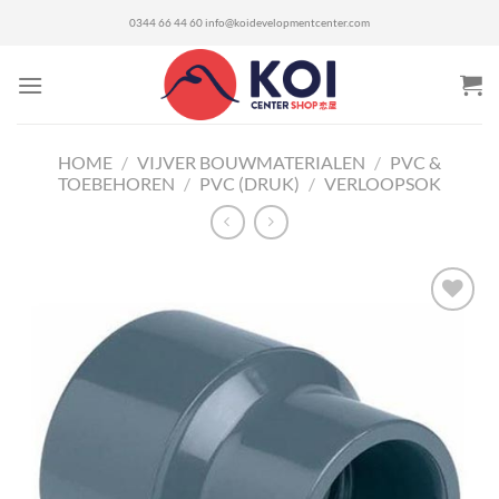
Ga
0344 66 44 60
info@koidevelopmentcenter.com
naar
inhoud
HOME
/
VIJVER BOUWMATERIALEN
/
PVC &
TOEBEHOREN
/
PVC (DRUK)
/
VERLOOPSOK
Toevoegen
aan
verlanglijst