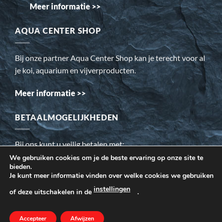
Meer informatie >>
AQUA CENTER SHOP
Bij onze partner Aqua Center Shop kan je terecht voor al
je koi, aquarium en vijverproducten.
Meer informatie >>
BETAALMOGELIJKHEDEN
Bij ons kunt u veilig betalen met:
We gebruiken cookies om je de beste ervaring op onze site te
bieden.
Wij gebruiken cookies om ervoor te zorgen dat onze website
Je kunt meer informatie vinden over welke cookies we gebruiken
voor de bezoeker beter werkt. Daarnaast gebruiken wij o.a.
instellingen
of deze uitschakelen in de
.
cookies voor onze webstatistieken.
Accepteer
MEER INFORMATIE
Afwijzen
AANVAARDEN