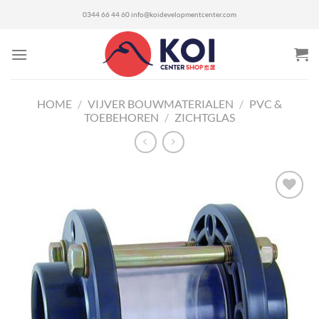
Ga
0344 66 44 60
info@koidevelopmentcenter.com
naar
inhoud
HOME
/
VIJVER BOUWMATERIALEN
/
PVC &
TOEBEHOREN
/
ZICHTGLAS
Toevoegen
aan
verlanglijst