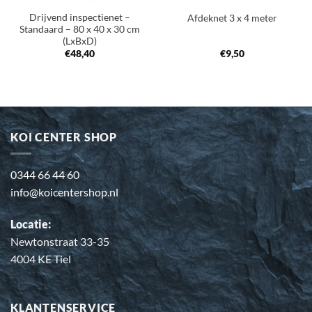
Drijvend inspectienet –
Afdeknet 3 x 4 meter
Standaard – 80 x 40 x 30 cm
(LxBxD)
€
48,40
€
9,50
KOI CENTER SHOP
0344 66 44 60
info@koicentershop.nl
Locatie:
Newtonstraat 33-35
4004 KE Tiel
KLANTENSERVICE