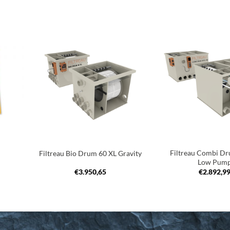
oegen
Toevoegen
an
aan
nglijst
verlanglijst
+
+
Filtreau Combi D
Filtreau Bio Drum 60 XL Gravity
Low Pum
€
3.950,65
€
2.892,9