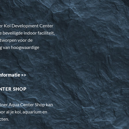
er Koi Development Center
e beveiligde indoor faciliteit,
ntworpen voor de
ng van hoogwaardige
.
nformatie >>
NTER SHOP
rtner Aqua Center Shop kan
oor al je koi, aquarium en
cten.