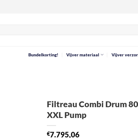
Bundelkorting!
Vijver materiaal
Vijver verzor
Filtreau Combi Drum 8
XXL Pump
Toevoegen
aan
verlanglijst
7.795,06
€