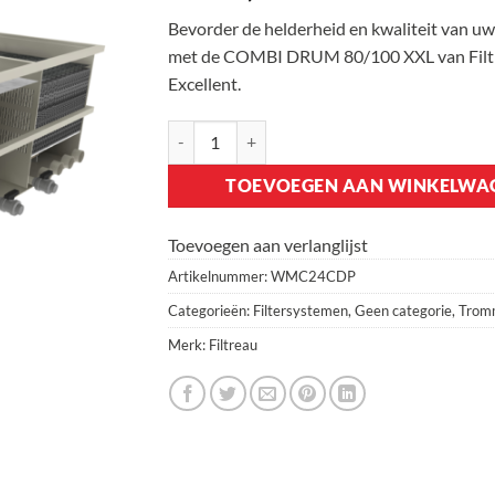
Bevorder de helderheid en kwaliteit van uw
met de COMBI DRUM 80/100 XXL van Filt
Excellent.
Filtreau Combi Drum 80/100 XXL Pump aanta
TOEVOEGEN AAN WINKELWA
Toevoegen aan verlanglijst
Artikelnummer:
WMC24CDP
Categorieën:
Filtersystemen
,
Geen categorie
,
Tromm
Merk:
Filtreau