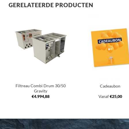
GERELATEERDE PRODUCTEN
Toevoegen
Toev
aan
a
verlanglijst
verla
+
+
Filtreau Combi Drum 30/50
Cadeaubon
Gravity
€
4.994,88
Vanaf
€
25,00