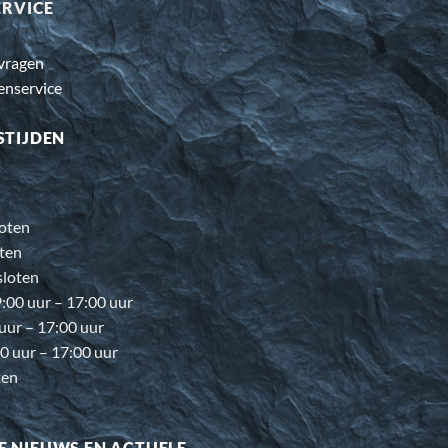
ERVICE
 vragen
enservice
STIJDEN
oten
ten
loten
00 uur – 17:00 uur
 uur – 17:00 uur
0 uur – 17:00 uur
ten
E NIEUWS EN ACTUELE