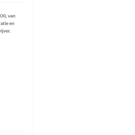
XXL van
ratie en
ijver.