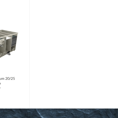
Toevoegen
aan
verlanglijst
rum 20/25
p
9