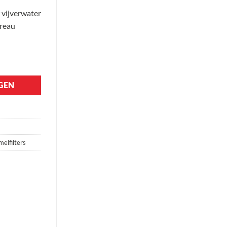
 vijverwater
reau
l
GEN
elfilters