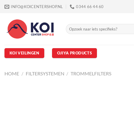
Ga
INFO@KOICENTERSHOP.NL
0344 66 44 60
naar
inhoud
Zoeken
naar:
KOI VEILINGEN
OJIYA PRODUCTS
HOME
/
FILTERSYSTEMEN
/
TROMMELFILTERS