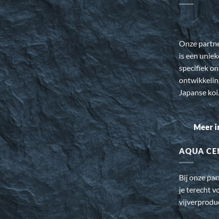
Onze partn
is een uniek
specifiek o
ontwikkeli
Japanse koi
Meer i
AQUA CE
Bij onze pa
je terecht v
vijverprodu