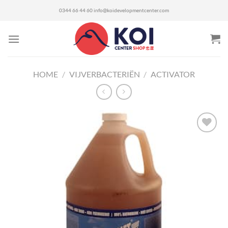
Ga
0344 66 44 60
info@koidevelopmentcenter.com
naar
inhoud
HOME
/
VIJVERBACTERIËN
/
ACTIVATOR
Toevoegen
aan
verlanglijst