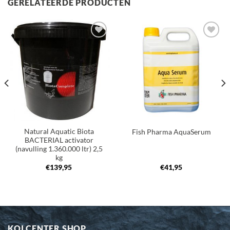
GERELATEERDE PRODUCTEN
Toevoegen
Toevoegen
aan
aan
verlanglijst
verlanglijst
Natural Aquatic Biota
Fish Pharma AquaSerum
BACTERIAL activator
(navulling 1.360.000 ltr) 2,5
kg
€
139,95
€
41,95
KOI CENTER SHOP