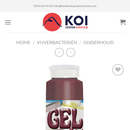
Ga
0344 66 44 60
info@koidevelopmentcenter.com
naar
inhoud
HOME
/
VIJVERBACTERIËN
/
ONDERHOUD
Toevoegen
aan
verlanglijst