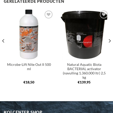
GERELATEERDE PRODUCTEN
Toevoegen
Toevoegen
aan
aan
verlanglijst
verlanglijst
Microbe-Lift Nite Out II 500
Natural Aquatic Biota
ml
BACTERIAL activator
(navulling 1.360.000 ltr) 2,5
kg
€
18,50
€
139,95
KOI CENTER SHOP