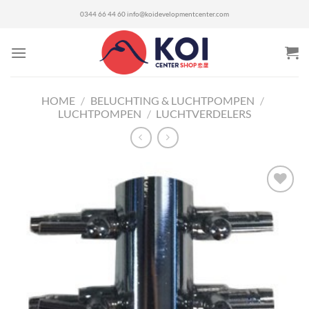
Ga
0344 66 44 60
info@koidevelopmentcenter.com
naar
inhoud
HOME
/
BELUCHTING & LUCHTPOMPEN
/
LUCHTPOMPEN
/
LUCHTVERDELERS
Toevoegen
aan
verlanglijst