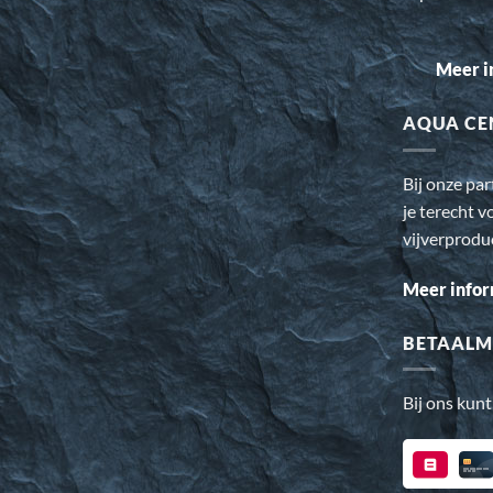
Meer i
AQUA CE
Bij onze pa
je terecht v
vijverprodu
Meer infor
BETAALM
Bij ons kunt