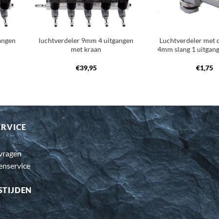
+
+
angen
luchtverdeler 9mm 4 uitgangen
Luchtverdeler met 
met kraan
4mm slang 1 uitgang
€
39,95
€
1,75
ERVICE
 vragen
enservice
STIJDEN