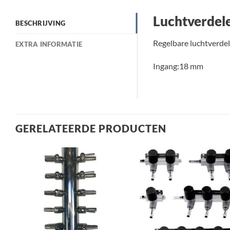
Luchtverdel
BESCHRIJVING
Regelbare luchtverdel
EXTRA INFORMATIE
Ingang:18 mm
GERELATEERDE PRODUCTEN
Toevoegen
Toev
aan
a
verlanglijst
verla