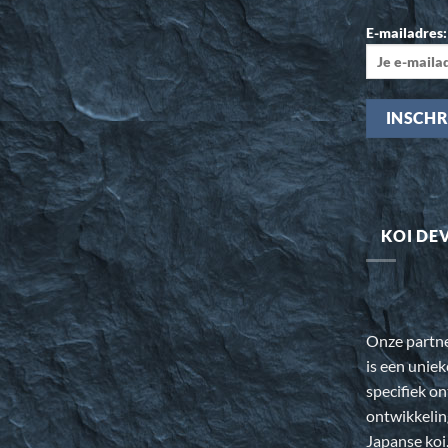
E-mailadres:
KOI DE
Onze partn
is een uniek
specifiek o
ontwikkeli
Japanse koi