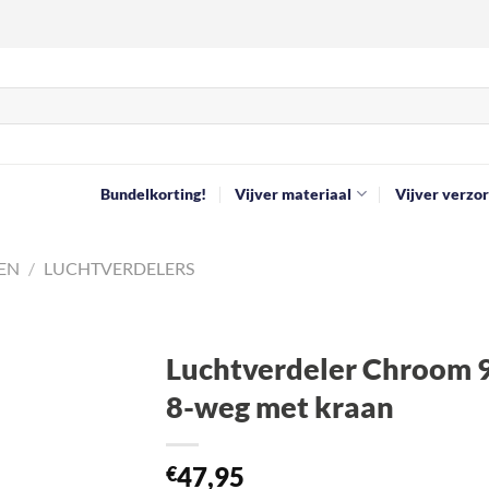
Bundelkorting!
Vijver materiaal
Vijver verzor
EN
/
LUCHTVERDELERS
Luchtverdeler Chroom 
8-weg met kraan
Toevoegen
aan
verlanglijst
47,95
€