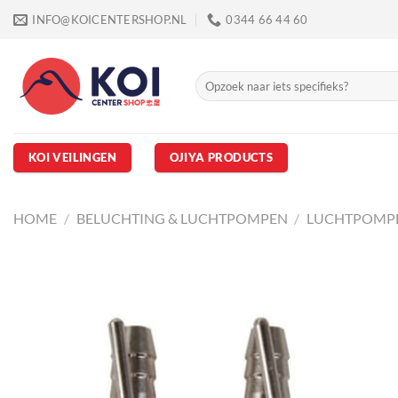
Ga
INFO@KOICENTERSHOP.NL
0344 66 44 60
naar
inhoud
Zoeken
naar:
KOI VEILINGEN
OJIYA PRODUCTS
HOME
/
BELUCHTING & LUCHTPOMPEN
/
LUCHTPOMP