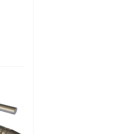
Toevoegen
aan
verlanglijst