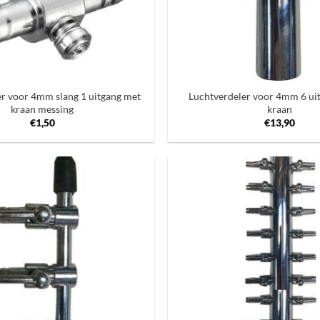
+
er voor 4mm slang 1 uitgang met
Luchtverdeler voor 4mm 6 ui
kraan messing
kraan
€
1,50
€
13,90
Toevoegen
aan
verlanglijst