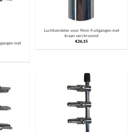
+
Luchtverdeler voor 9mm 4 uitgangen met
kraan verchroomd
€
26,15
tgangen met
d
Toevoegen
Toevoegen
aan
aan
verlanglijst
verlanglijst