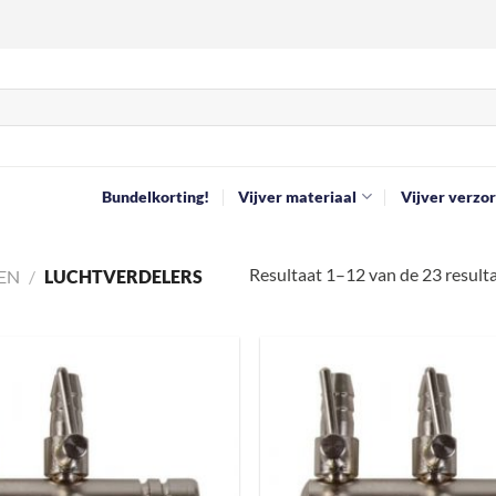
Bundelkorting!
Vijver materiaal
Vijver verzor
Resultaat 1–12 van de 23 resul
EN
/
LUCHTVERDELERS
Toevoegen
aan
verlanglijst