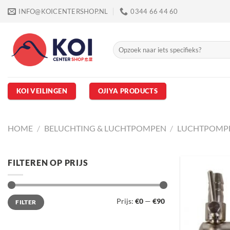
Ga
INFO@KOICENTERSHOP.NL
0344 66 44 60
naar
inhoud
Zoeken
naar:
KOI VEILINGEN
OJIYA PRODUCTS
HOME
/
BELUCHTING & LUCHTPOMPEN
/
LUCHTPOMP
FILTEREN OP PRIJS
Min.
Max.
Prijs:
€0
—
€90
FILTER
prijs
prijs