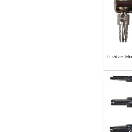
+
Luchtverdel