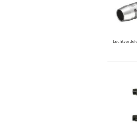
+
Luchtverdel