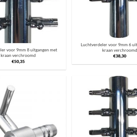
+
Luchtverdeler voor 9mm 6 ui
ler voor 9mm 8 uitgangen met
kraan verchroom
kraan verchroomd
€
38,30
€
50,35
Toevoegen
aan
verlanglijst