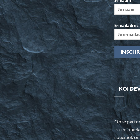
Je naam
E-mailadres:
KOI DE
Onze partn
is een uniek
specifiek o