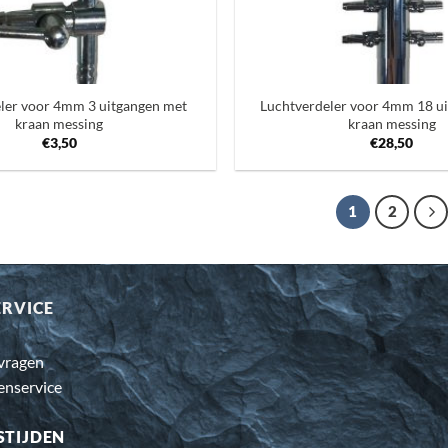
+
ler voor 4mm 3 uitgangen met
Luchtverdeler voor 4mm 18 u
kraan messing
kraan messing
€
3,50
€
28,50
1
2
ERVICE
 vragen
enservice
STIJDEN