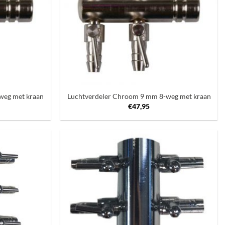
+
weg met kraan
Luchtverdeler Chroom 9 mm 8-weg met kraan
€
47,95
Toevoegen
Toevoegen
aan
aan
verlanglijst
verlanglijst