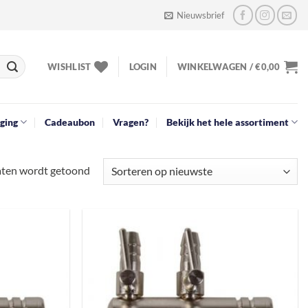
Nieuwsbrief
WISHLIST
LOGIN
WINKELWAGEN /
€
0,00
ging
Cadeaubon
Vragen?
Bekijk het hele assortiment
Gesorteerd
taten wordt getoond
op
nieuwste
Toevoegen
Toevoegen
aan
aan
verlanglijst
verlanglijst