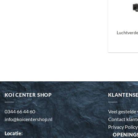
+
Luchtverde
KOI CENTER SHOP
KLANTENS
0344 66 44 60
Veel gestelde
info@koicentershop.nl
Contact klant
Privacy Policy
Locatie:
OPENING