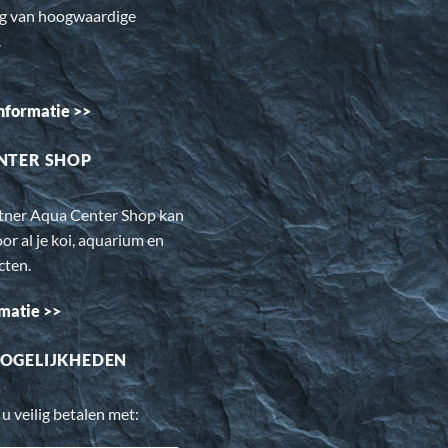
ng van hoogwaardige
.
nformatie >>
NTER SHOP
rtner Aqua Center Shop kan
oor al je koi, aquarium en
cten.
matie >>
OGELIJKHEDEN
 u veilig betalen met: