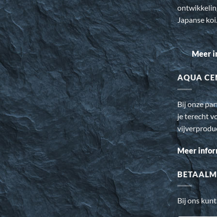
ontwikkeli
Japanse koi
Meer i
AQUA CE
Bij onze pa
je terecht v
vijverprodu
Meer infor
BETAALM
Bij ons kunt