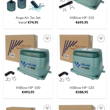
Auga Air Tec Set
HiBlow HP-150
Vanaf
€
74,95
€
695,95
Toevoegen
Toevoegen
aan
aan
verlanglijst
verlanglijst
HiBlow HP-100
HiBlow HP-120
€
493,95
€
588,95