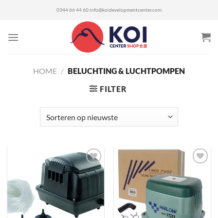
Ga
0344 66 44 60
info@koidevelopmentcenter.com
naar
inhoud
HOME
/
BELUCHTING & LUCHTPOMPEN
FILTER
Toevoegen
Toevoegen
aan
aan
verlanglijst
verlanglijst