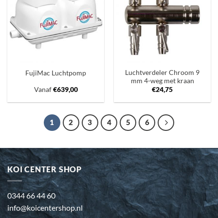
verlanglijst
verlanglijst
Luchtverdeler Chroom 9
FujiMac Luchtpomp
mm 4-weg met kraan
Vanaf
€
639,00
€
24,75
1
2
3
4
5
6
KOI CENTER SHOP
0344 66 44 60
info@koicentershop.nl