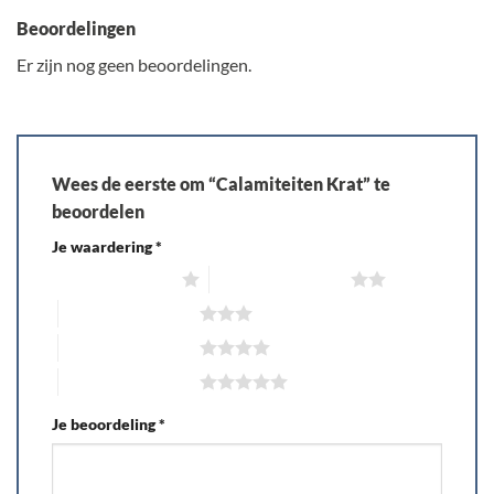
Beoordelingen
Er zijn nog geen beoordelingen.
Wees de eerste om “Calamiteiten Krat” te
beoordelen
Je waardering
*
1 van de 5 sterren
2 van de 5 sterren
3 van de 5 sterren
4 van de 5 sterren
5 van de 5 sterren
Je beoordeling
*