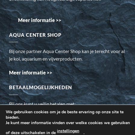
Meer informatie >>
AQUA CENTER SHOP
Bij onze partner Aqua Center Shop kan je terecht voor al
je koi, aquarium en vijverproducten.
Meer informatie >>
BETAALMOGELIJKHEDEN
Bij ons kunt u veilig betalen met:
We gebruiken cookies om je de beste ervaring op onze site te
bieden.
Wij gebruiken cookies om ervoor te zorgen dat onze website
Je kunt meer informatie vinden over welke cookies we gebruiken
voor de bezoeker beter werkt. Daarnaast gebruiken wij o.a.
instellingen
of deze uitschakelen in de
.