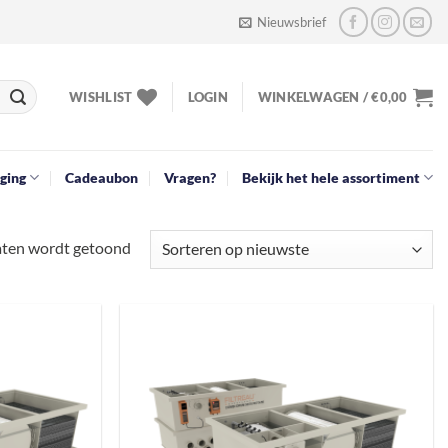
Nieuwsbrief
WISHLIST
LOGIN
WINKELWAGEN /
€
0,00
ging
Cadeaubon
Vragen?
Bekijk het hele assortiment
Gesorteerd
taten wordt getoond
op
nieuwste
Toevoegen
Toevoegen
aan
aan
verlanglijst
verlanglijst