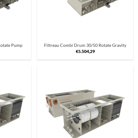
+
Rotate Pump
Filtreau Combi Drum 30/50 Rotate Gravity
€
5.504,29
Toevoegen
Toevoegen
aan
aan
verlanglijst
verlanglijst