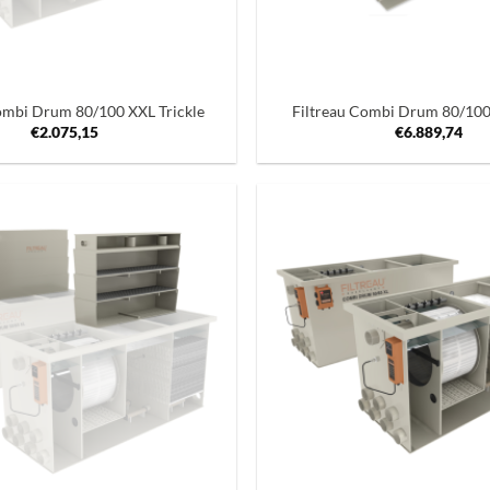
+
ombi Drum 80/100 XXL Trickle
Filtreau Combi Drum 80/10
€
2.075,15
€
6.889,74
Toevoegen
aan
verlanglijst