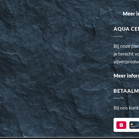
Meer i
AQUA CE
Bij onze pa
je terecht v
vijverprodu
Meer infor
BETAALM
Bij ons kunt