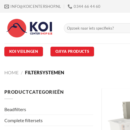
Ga
INFO@KOICENTERSHOP.NL
0344 66 44 60
naar
inhoud
Zoeken
naar:
KOI VEILINGEN
OJIYA PRODUCTS
HOME
/
FILTERSYSTEMEN
PRODUCTCATEGORIEËN
Beadfilters
Complete filtersets