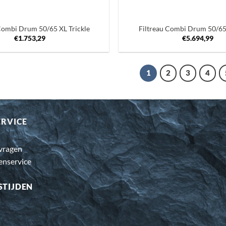
+
Combi Drum 50/65 XL Trickle
Filtreau Combi Drum 50/6
€
1.753,29
€
5.694,99
1
2
3
4
ERVICE
 vragen
enservice
STIJDEN