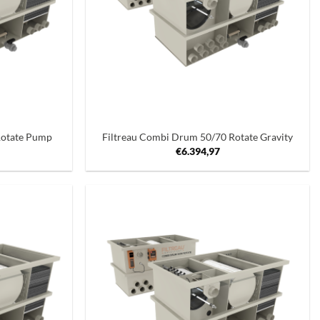
+
Rotate Pump
Filtreau Combi Drum 50/70 Rotate Gravity
€
6.394,97
Toevoegen
Toevoegen
aan
aan
verlanglijst
verlanglijst