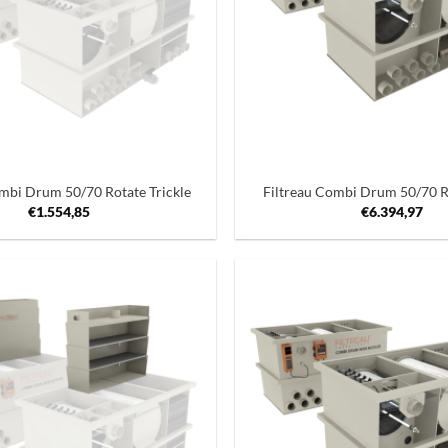
+
ombi Drum 50/70 Rotate Trickle
Filtreau Combi Drum 50/70 
€
1.554,85
€
6.394,97
Toevoegen
aan
verlanglijst