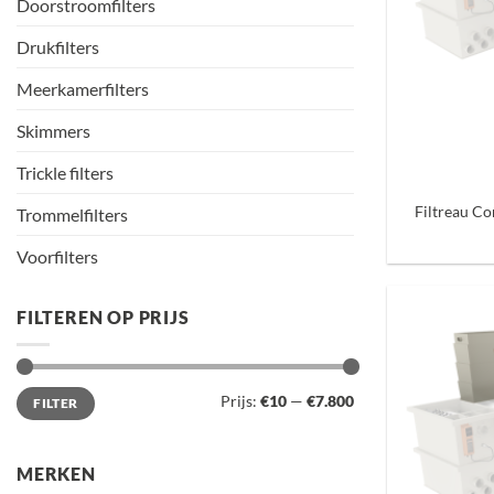
Doorstroomfilters
Drukfilters
Meerkamerfilters
Skimmers
+
Trickle filters
Filtreau C
Trommelfilters
Voorfilters
FILTEREN OP PRIJS
Min.
Max.
Prijs:
€10
—
€7.800
FILTER
prijs
prijs
MERKEN