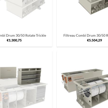
+
ombi Drum 30/50 Rotate Trickle
Filtreau Combi Drum 30/50 
€
1.300,75
€
5.504,29
Toevoegen
aan
verlanglijst