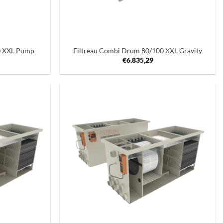
+
0 XXL Pump
Filtreau Combi Drum 80/100 XXL Gravity
€
6.835,29
Toevoegen
Toevoegen
aan
aan
verlanglijst
verlanglijst