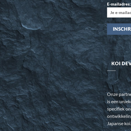
E-mailadres:
KOI DE
Onze partn
is een uniek
specifiek o
ontwikkeli
Japanse koi