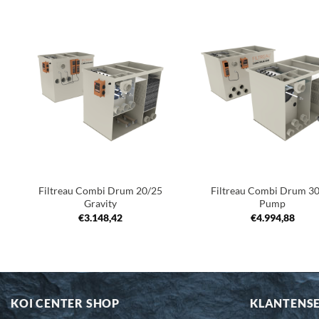
Toevoegen
Toev
aan
a
verlanglijst
verla
+
+
Filtreau Combi Drum 20/25
Filtreau Combi Drum 3
Gravity
Pump
€
3.148,42
€
4.994,88
KOI CENTER SHOP
KLANTENS