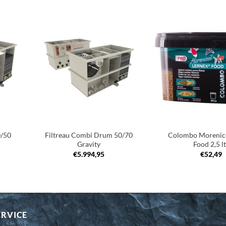
oegen
Toevoegen
an
aan
nglijst
verlanglijst
+
+
0/50
Filtreau Combi Drum 50/70
Colombo Morenico
Gravity
Food 2,5 lt
€
5.994,95
€
52,49
ERVICE