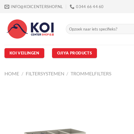
Ga
INFO@KOICENTERSHOP.NL
0344 66 44 60
naar
inhoud
Zoeken
naar:
KOI VEILINGEN
OJIYA PRODUCTS
HOME
/
FILTERSYSTEMEN
/
TROMMELFILTERS