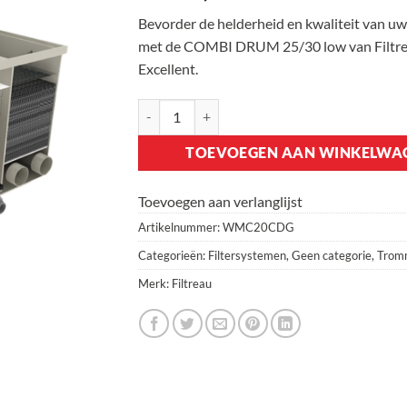
Bevorder de helderheid en kwaliteit van uw
met de COMBI DRUM 25/30 low van Filtr
Excellent.
Filtreau Combi Drum 25/30 Low Gravity aanta
TOEVOEGEN AAN WINKELWA
Toevoegen aan verlanglijst
Artikelnummer:
WMC20CDG
Categorieën:
Filtersystemen
,
Geen categorie
,
Tromm
Merk:
Filtreau