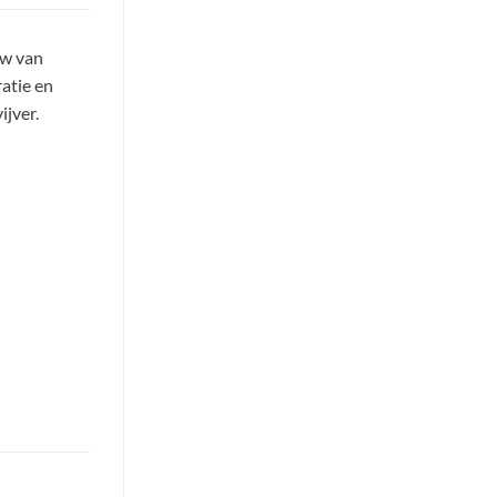
ow van
ratie en
ijver.