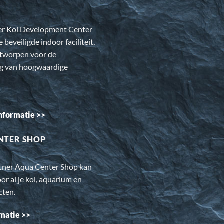
er Koi Development Center
e beveiligde indoor faciliteit,
ntworpen voor de
ng van hoogwaardige
.
nformatie >>
NTER SHOP
rtner Aqua Center Shop kan
oor al je koi, aquarium en
cten.
matie >>