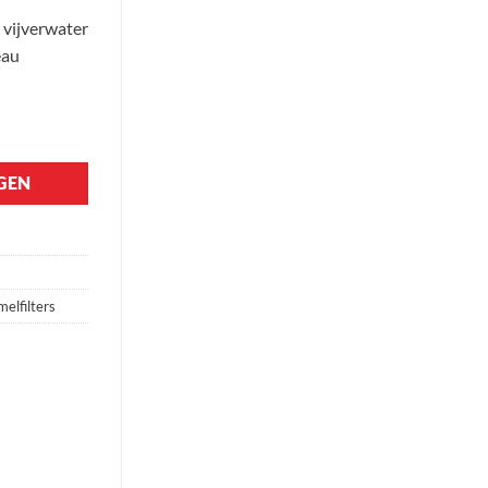
 vijverwater
eau
l
GEN
elfilters