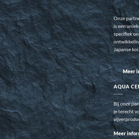
Onze partn
is een uniek
specifiek o
ontwikkeli
Japanse koi
Meer i
AQUA CE
Bij onze pa
je terecht v
vijverprodu
Meer infor