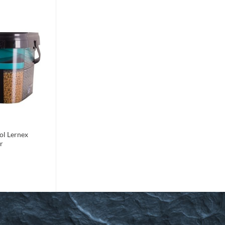
Toevoegen
aan
verlanglijst
l Lernex
r