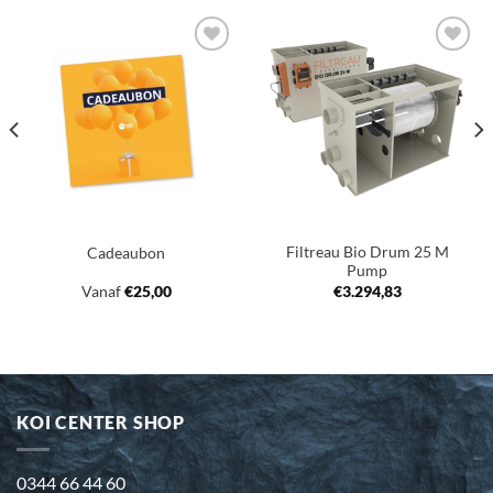
Toevoegen
Toevoegen
aan
aan
verlanglijst
verlanglijst
Filtreau Bio Drum 25 M
Cadeaubon
Pump
Vanaf
€
25,00
€
3.294,83
KOI CENTER SHOP
0344 66 44 60