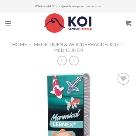
Ga
0344 66 44 60
info@koidevelopmentcenter.com
naar
inhoud
HOME
/
MEDICIJNEN & WONDBEHANDELING
/
MEDICIJNEN
Toevoegen
aan
verlanglijst