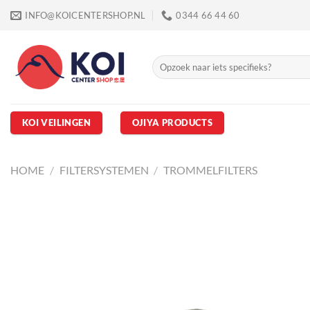
Ga
INFO@KOICENTERSHOP.NL
0344 66 44 60
naar
inhoud
Zoeken
naar:
KOI VEILINGEN
OJIYA PRODUCTS
HOME
/
FILTERSYSTEMEN
/
TROMMELFILTERS