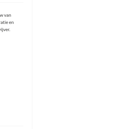
ow van
ratie en
ijver.