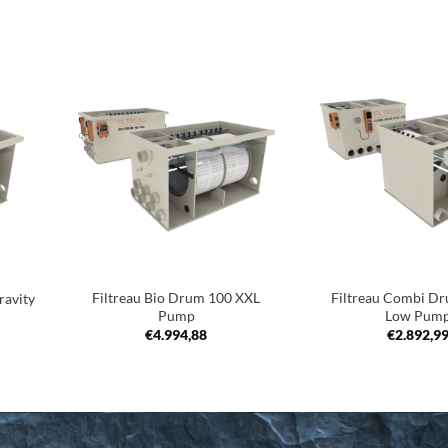
oegen
Toevoegen
an
aan
nglijst
verlanglijst
+
+
Filtreau Bio Drum 100 XXL
Filtreau Combi D
ravity
Pump
Low Pum
€
4.994,88
€
2.892,9