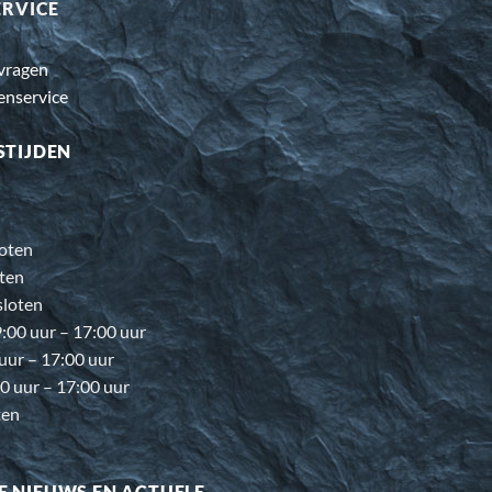
ERVICE
 vragen
enservice
STIJDEN
oten
ten
loten
00 uur – 17:00 uur
 uur – 17:00 uur
0 uur – 17:00 uur
ten
E NIEUWS EN ACTUELE