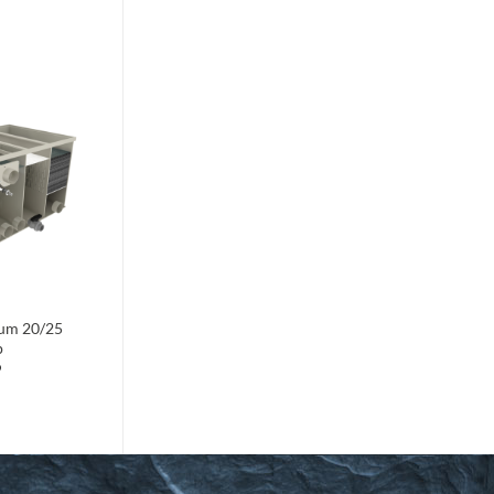
Toevoegen
aan
verlanglijst
rum 20/25
p
9