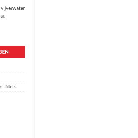
 vijverwater
eau
l
GEN
elfilters