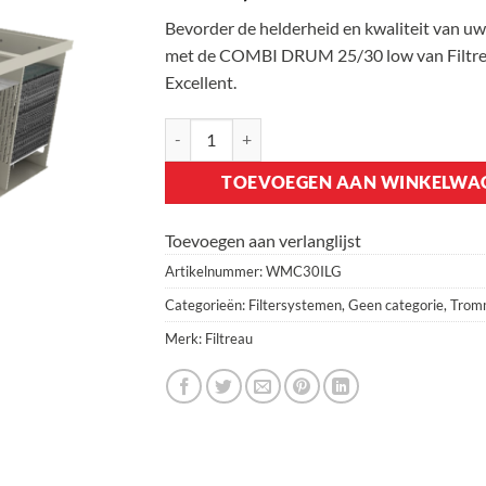
Bevorder de helderheid en kwaliteit van uw
met de COMBI DRUM 25/30 low van Filtr
Excellent.
Filtreau Combi Drum 25/30 Low Gravity aanta
TOEVOEGEN AAN WINKELWA
Toevoegen aan verlanglijst
Artikelnummer:
WMC30ILG
Categorieën:
Filtersystemen
,
Geen categorie
,
Tromm
Merk:
Filtreau