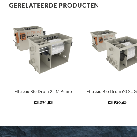
GERELATEERDE PRODUCTEN
Toevoegen
Toev
aan
a
verlanglijst
verla
+
+
Filtreau Bio Drum 25 M Pump
Filtreau Bio Drum 60 XL G
€
3.294,83
€
3.950,65