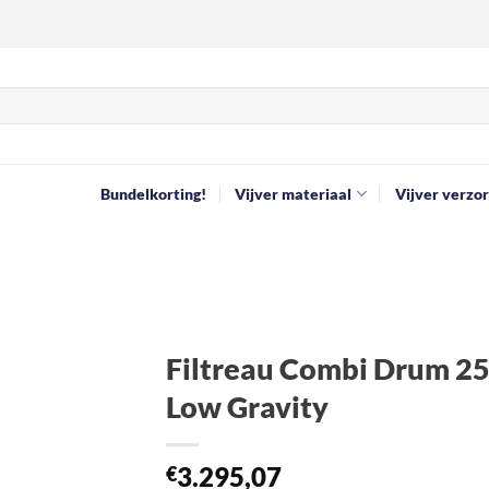
Bundelkorting!
Vijver materiaal
Vijver verzor
Filtreau Combi Drum 2
Low Gravity
Toevoegen
aan
verlanglijst
3.295,07
€