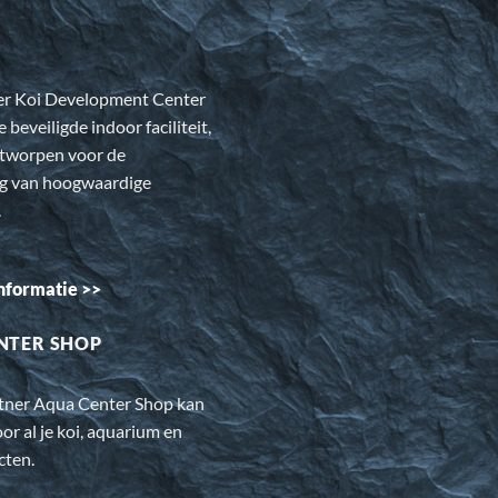
er Koi Development Center
e beveiligde indoor faciliteit,
ntworpen voor de
ng van hoogwaardige
.
nformatie >>
NTER SHOP
rtner Aqua Center Shop kan
oor al je koi, aquarium en
cten.