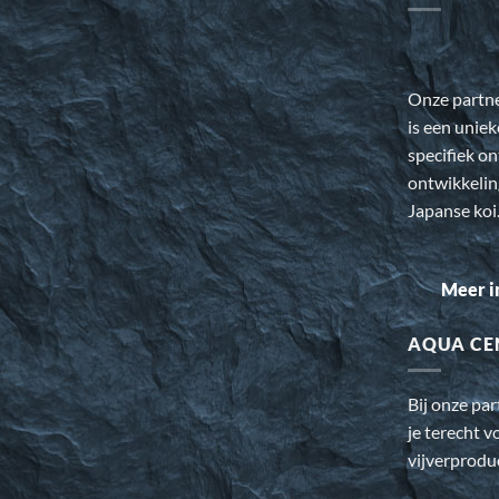
Onze partn
is een uniek
specifiek o
ontwikkeli
Japanse koi
Meer i
AQUA CE
Bij onze pa
je terecht v
vijverprodu