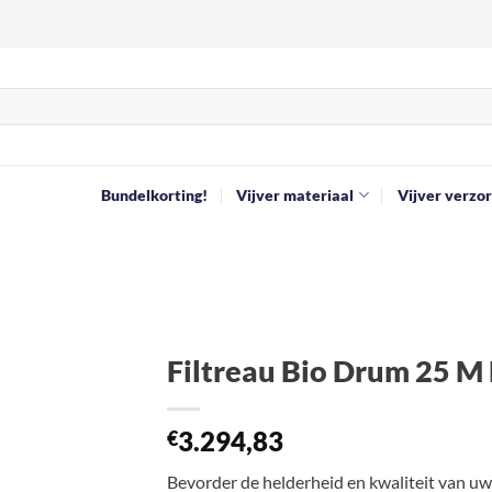
Bundelkorting!
Vijver materiaal
Vijver verzor
Filtreau Bio Drum 25 
Toevoegen
3.294,83
aan
€
verlanglijst
Bevorder de helderheid en kwaliteit van uw