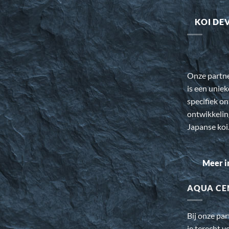
KOI DE
Onze partn
is een uniek
specifiek o
ontwikkeli
Japanse koi
Meer i
AQUA CE
Bij onze pa
je terecht v