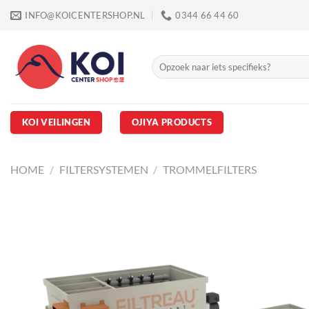
Ga
INFO@KOICENTERSHOP.NL
0344 66 44 60
naar
inhoud
Zoeken
naar:
KOI VEILINGEN
OJIYA PRODUCTS
HOME
/
FILTERSYSTEMEN
/
TROMMELFILTERS