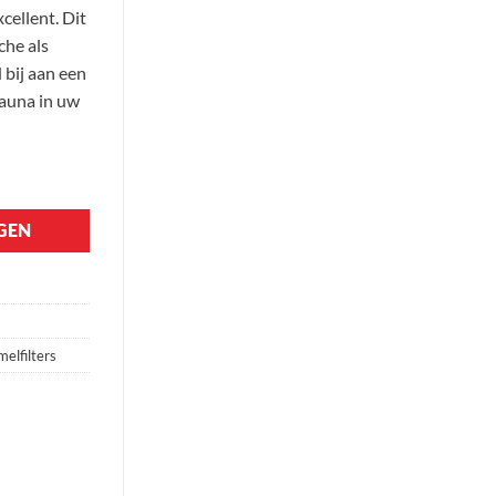
ellent. Dit
che als
 bij aan een
fauna in uw
GEN
elfilters