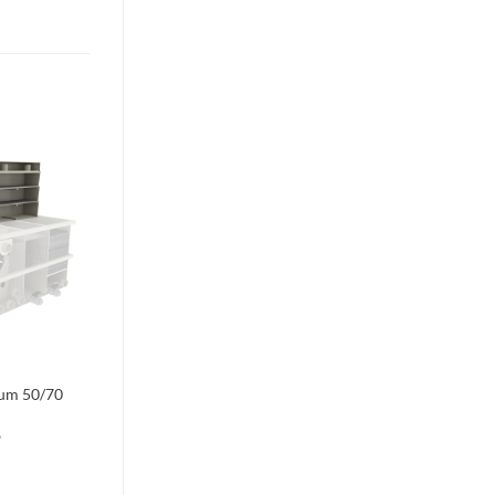
Toevoegen
aan
verlanglijst
rum 50/70
5