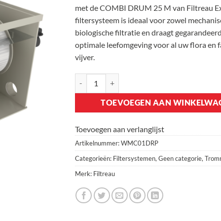
met de COMBI DRUM 25 M van Filtreau Exc
filtersysteem is ideaal voor zowel mechanis
biologische filtratie en draagt gegarandeerd
optimale leefomgeving voor al uw flora en 
vijver.
Filtreau Bio Drum 25 M Pump aantal
TOEVOEGEN AAN WINKELWA
Toevoegen aan verlanglijst
Artikelnummer:
WMC01DRP
Categorieën:
Filtersystemen
,
Geen categorie
,
Tromm
Merk:
Filtreau