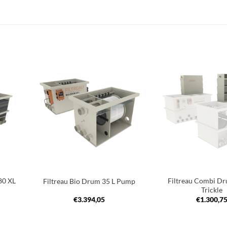
oegen
Toevoegen
an
aan
nglijst
verlanglijst
+
+
80 XL
Filtreau Combi D
Filtreau Bio Drum 35 L Pump
Trickle
€
3.394,05
€
1.300,7