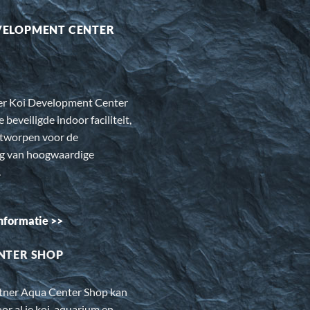
VELOPMENT CENTER
er Koi Development Center
e beveiligde indoor faciliteit,
ntworpen voor de
ng van hoogwaardige
.
nformatie >>
NTER SHOP
rtner Aqua Center Shop kan
oor al je koi, aquarium en