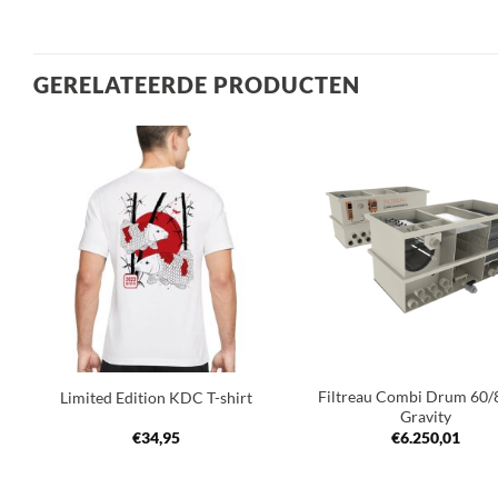
GERELATEERDE PRODUCTEN
Toevoegen
Toev
aan
a
verlanglijst
verla
+
+
Filtreau Combi Drum 60/
Limited Edition KDC T-shirt
Gravity
€
34,95
€
6.250,01