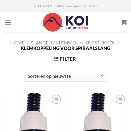
Ga
0344 66 44 60
info@koidevelopmentcenter.com
naar
inhoud
HOME
/
SLANGEN / KLEMMEN / HULPSTUKKEN
/
KLEMKOPPELING VOOR SPIRAALSLANG
FILTER
Toevoegen
Toevoegen
aan
aan
verlanglijst
verlanglijst