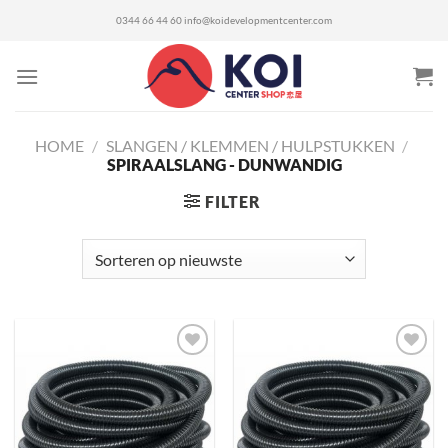
Ga
0344 66 44 60
info@koidevelopmentcenter.com
naar
inhoud
HOME
/
SLANGEN / KLEMMEN / HULPSTUKKEN
/
SPIRAALSLANG - DUNWANDIG
FILTER
Toevoegen
Toevoegen
aan
aan
verlanglijst
verlanglijst