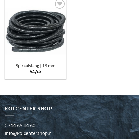
Toevoegen
aan
verlanglijst
Spiraalslang | 19 mm
€
1,95
KOI CENTER SHOP
0344 66 44 60
info@koicentershop.nl