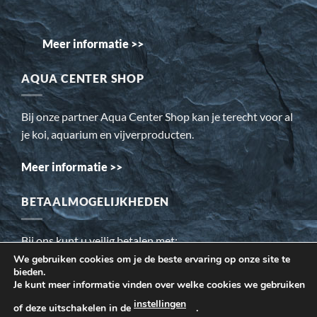
Meer informatie >>
AQUA CENTER SHOP
Bij onze partner Aqua Center Shop kan je terecht voor al
je koi, aquarium en vijverproducten.
Meer informatie >>
BETAALMOGELIJKHEDEN
Bij ons kunt u veilig betalen met:
We gebruiken cookies om je de beste ervaring op onze site te
bieden.
Wij gebruiken cookies om ervoor te zorgen dat onze website
Je kunt meer informatie vinden over welke cookies we gebruiken
voor de bezoeker beter werkt. Daarnaast gebruiken wij o.a.
instellingen
of deze uitschakelen in de
.
cookies voor onze webstatistieken.