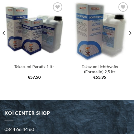
Toevoegen
Toevoegen
aan
aan
verlanglijst
verlanglijst
Takazumi Ichthyofix
Takazumi Parafix 1 ltr
(Formalin) 2,5 ltr
€
57,50
€
55,95
KOI CENTER SHOP
0344 66 44 60