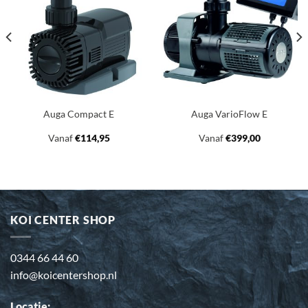
aan
aan
verlanglijst
verlanglijst
Auga Compact E
Auga VarioFlow E
Vanaf
€
114,95
Vanaf
€
399,00
KOI CENTER SHOP
0344 66 44 60
info@koicentershop.nl
Locatie: