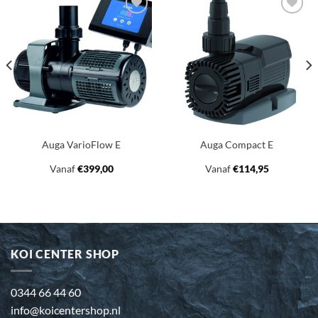
Toevoegen
Toevoegen
aan
aan
verlanglijst
verlanglijst
Auga VarioFlow E
Auga Compact E
Vanaf
€
399,00
Vanaf
€
114,95
KOI CENTER SHOP
0344 66 44 60
info@koicentershop.nl