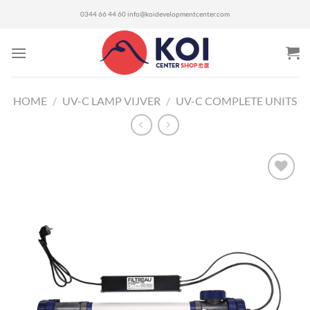
Ga
0344 66 44 60
info@koidevelopmentcenter.com
naar
inhoud
HOME
/
UV-C LAMP VIJVER
/
UV-C COMPLETE UNITS
Toevoegen
aan
verlanglijst