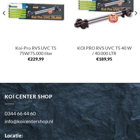
verlanglijst
verlanglijst
Koi-Pro RVS UVC T5
KOI PRO RVS UVC T5 40 W
75W/75.000 liter
/ 40.000 LTR
€
229,99
€
189,95
KOI CENTER SHOP
0344 66 44 60
info@koicentershop.nl
Locatie: