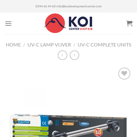
Ga
0344 66 44 60
info@koidevelopmentcenter.com
naar
inhoud
HOME
/
UV-C LAMP VIJVER
/
UV-C COMPLETE UNITS
Toevoegen
aan
verlanglijst