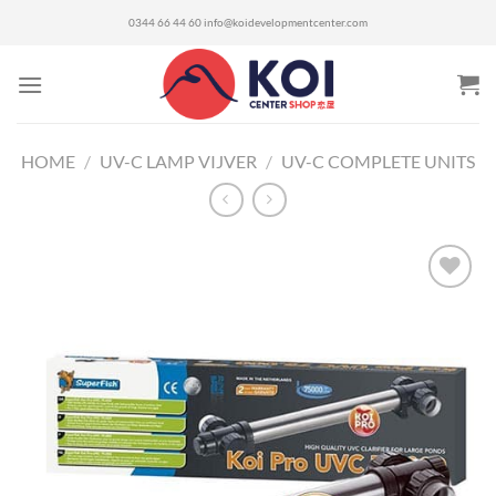
Ga
0344 66 44 60
info@koidevelopmentcenter.com
naar
inhoud
HOME
/
UV-C LAMP VIJVER
/
UV-C COMPLETE UNITS
Toevoegen
aan
verlanglijst