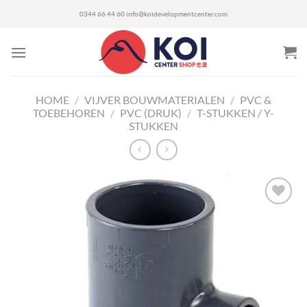
Ga
0344 66 44 60
info@koidevelopmentcenter.com
naar
inhoud
HOME
/
VIJVER BOUWMATERIALEN
/
PVC &
TOEBEHOREN
/
PVC (DRUK)
/
T-STUKKEN / Y-
STUKKEN
Toevoegen
aan
verlanglijst