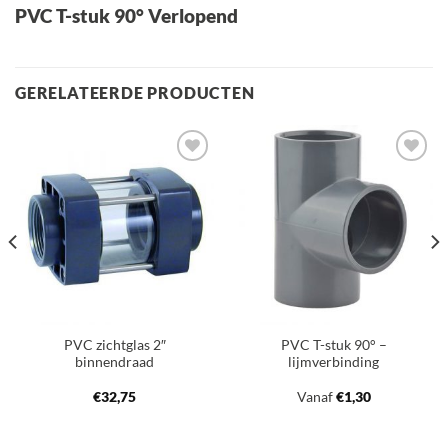
PVC T-stuk 90° Verlopend
GERELATEERDE PRODUCTEN
Toevoegen
Toevoegen
aan
aan
verlanglijst
verlanglijst
PVC zichtglas 2″
PVC T-stuk 90° –
binnendraad
lijmverbinding
€
32,75
Vanaf
€
1,30