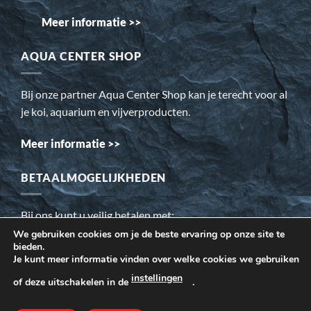
Meer informatie >>
AQUA CENTER SHOP
Bij onze partner Aqua Center Shop kan je terecht voor al
je koi, aquarium en vijverproducten.
Meer informatie >>
BETAALMOGELIJKHEDEN
Bij ons kunt u veilig betalen met:
We gebruiken cookies om je de beste ervaring op onze site te
bieden.
Wij gebruiken cookies om ervoor te zorgen dat onze website
Je kunt meer informatie vinden over welke cookies we gebruiken
voor de bezoeker beter werkt. Daarnaast gebruiken wij o.a.
instellingen
of deze uitschakelen in de
.
cookies voor onze webstatistieken.