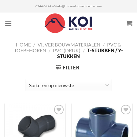
Ga
0344 66 44 60
info@koidevelopmentcenter.com
naar
inhoud
HOME
/
VIJVER BOUWMATERIALEN
/
PVC &
TOEBEHOREN
/
PVC (DRUK)
/
T-STUKKEN / Y-
STUKKEN
FILTER
Toevoegen
Toevoegen
aan
aan
verlanglijst
verlanglijst