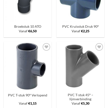
Broekstuk 10 ATO
PVC Kruisstuk Druk 90°
Vanaf
€
6,50
Vanaf
€
2,25
Toevoegen
Toevoegen
aan
aan
verlanglijst
verlanglijst
PVC T-stuk 45° –
PVC T-stuk 90° Verlopend
lijmverbinding
Vanaf
€
1,15
Vanaf
€
5,30