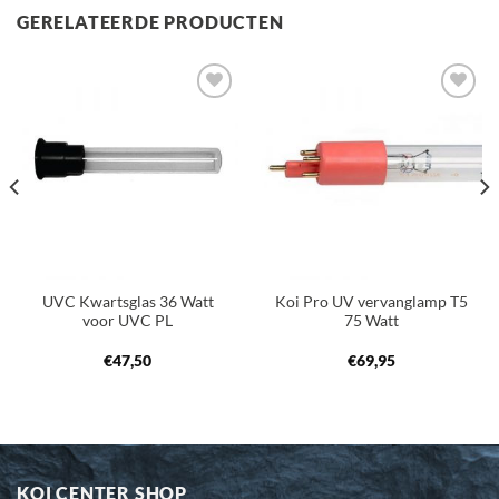
GERELATEERDE PRODUCTEN
Toevoegen
Toevoegen
aan
aan
verlanglijst
verlanglijst
UVC Kwartsglas 36 Watt
Koi Pro UV vervanglamp T5
voor UVC PL
75 Watt
€
47,50
€
69,95
KOI CENTER SHOP