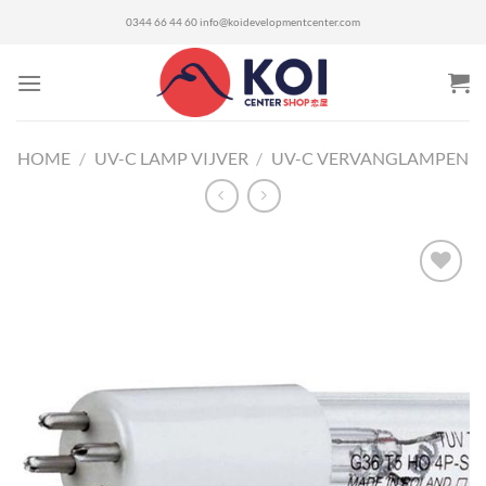
Ga
0344 66 44 60
info@koidevelopmentcenter.com
naar
inhoud
HOME
/
UV-C LAMP VIJVER
/
UV-C VERVANGLAMPEN
Toevoegen
aan
verlanglijst