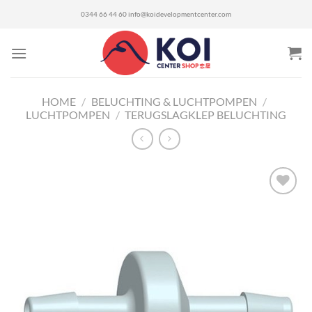
Ga
0344 66 44 60
info@koidevelopmentcenter.com
naar
inhoud
HOME
/
BELUCHTING & LUCHTPOMPEN
/
LUCHTPOMPEN
/
TERUGSLAGKLEP BELUCHTING
Toevoegen
aan
verlanglijst