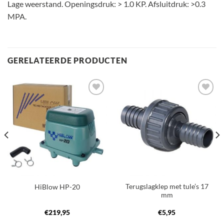
Lage weerstand. Openingsdruk: > 1.0 KP. Afsluitdruk: >0.3
MPA.
GERELATEERDE PRODUCTEN
Toevoegen
Toevoegen
aan
aan
verlanglijst
verlanglijst
Terugslagklep met tule’s 17
HiBlow HP-20
mm
€
219,95
€
5,95