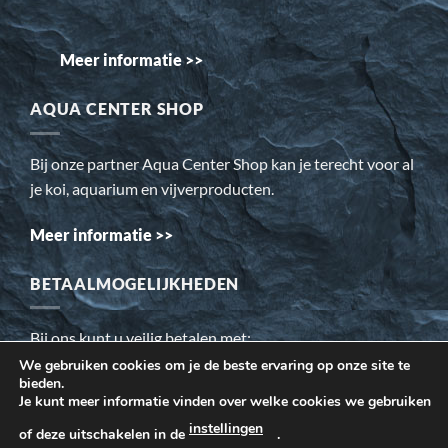
Meer informatie >>
AQUA CENTER SHOP
Bij onze partner Aqua Center Shop kan je terecht voor al
je koi, aquarium en vijverproducten.
Meer informatie >>
BETAALMOGELIJKHEDEN
Bij ons kunt u veilig betalen met:
We gebruiken cookies om je de beste ervaring op onze site te
bieden.
Wij gebruiken cookies om ervoor te zorgen dat onze website
Je kunt meer informatie vinden over welke cookies we gebruiken
voor de bezoeker beter werkt. Daarnaast gebruiken wij o.a.
instellingen
of deze uitschakelen in de
.
cookies voor onze webstatistieken.