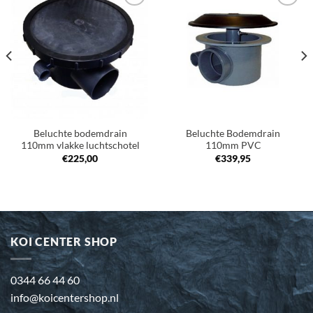
Toevoegen
Toevoegen
aan
aan
verlanglijst
verlanglijst
Beluchte bodemdrain
Beluchte Bodemdrain
110mm vlakke luchtschotel
110mm PVC
€
225,00
€
339,95
KOI CENTER SHOP
0344 66 44 60
info@koicentershop.nl