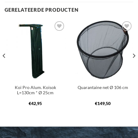
GERELATEERDE PRODUCTEN
Toevoegen
Toevoegen
aan
aan
verlanglijst
verlanglijst
Koi Pro Alum. Koisok
Quarantaine net Ø 106 cm
L=130cm * Ø 25cm
€
42,95
€
149,50