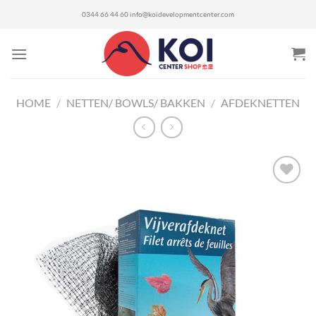
Ga
0344 66 44 60
info@koidevelopmentcenter.com
naar
inhoud
HOME
/
NETTEN/ BOWLS/ BAKKEN
/
AFDEKNETTEN
Toevoegen
aan
verlanglijst