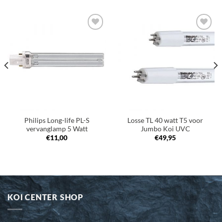
Toevoegen
Toevoegen
aan
aan
verlanglijst
verlanglijst
Philips Long-life PL-S
Losse TL 40 watt T5 voor
vervanglamp 5 Watt
Jumbo Koi UVC
€
11,00
€
49,95
KOI CENTER SHOP