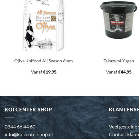
Toevoegen
Toev
aan
a
verlanglijst
verla
+
+
Ojiya Koifood All Season 6mm
Takazumi Yugen
Vanaf
€
19,95
Vanaf
€
44,95
KOI CENTER SHOP
KLANTENS
0344 66 44 60
Veel gestelde
info@koicentershop.nl
Contact klant