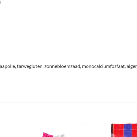
%
 raapolie, tarwegluten, zonnebloemzaad, monocalciumfosfaat, algen