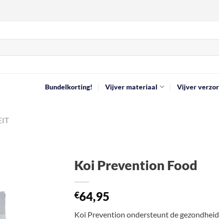
Bundelkorting!
Vijver materiaal
Vijver verzor
EIT
Koi Prevention Food
Toevoegen
64,95
aan
€
verlanglijst
Koi Prevention ondersteunt de gezondheid