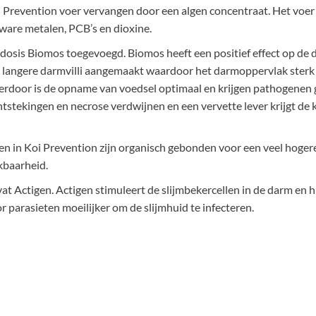
oi Prevention voer vervangen door een algen concentraat. Het voer 
zware metalen, PCB’s en dioxine.
e dosis Biomos toegevoegd. Biomos heeft een positief effect op de
 langere darmvilli aangemaakt waardoor het darmoppervlak sterk
erdoor is de opname van voedsel optimaal en krijgen pathogenen
ontstekingen en necrose verdwijnen en een vervette lever krijgt de
 in Koi Prevention zijn organisch gebonden voor een veel hoger
kbaarheid.
at Actigen. Actigen stimuleert de slijmbekercellen in de darm en h
r parasieten moeilijker om de slijmhuid te infecteren.