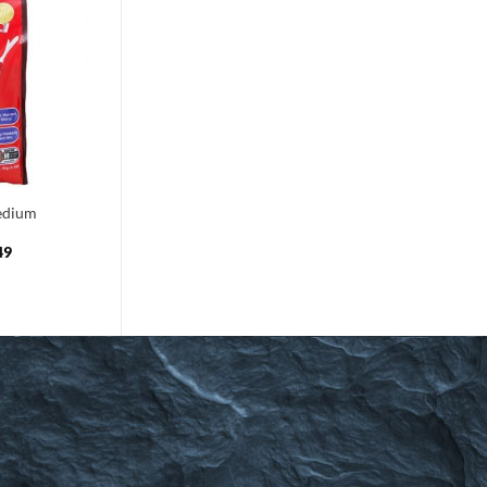
Toevoegen
aan
verlanglijst
edium
49