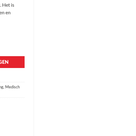
 Het is
en en
GEN
ng
,
Medisch