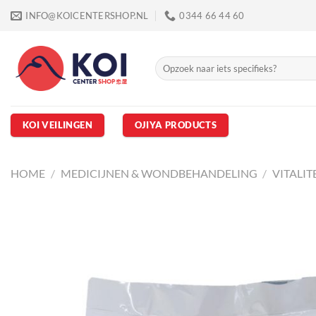
Ga
INFO@KOICENTERSHOP.NL
0344 66 44 60
naar
inhoud
Zoeken
naar:
KOI VEILINGEN
OJIYA PRODUCTS
HOME
/
MEDICIJNEN & WONDBEHANDELING
/
VITALIT