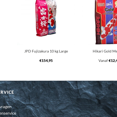
oegen
Toevoegen
an
aan
nglijst
verlanglijst
+
+
JPD Fujizakura 10 kg Large
Hikari Gold M
€
154,95
Vanaf
€
12,
ERVICE
 vragen
enservice