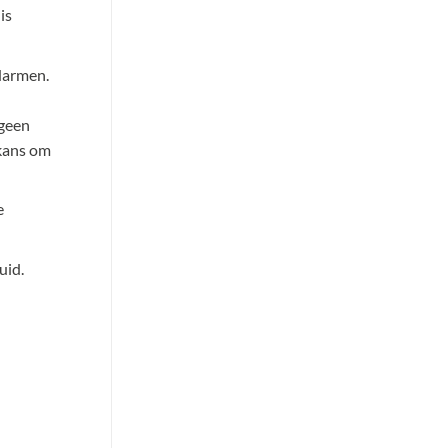
is
 darmen.
 geen
 kans om
e
uid.