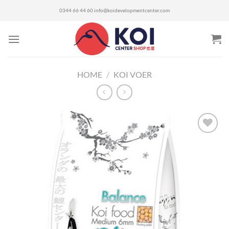
Ga
0344 66 44 60
info@koidevelopmentcenter.com
naar
inhoud
HOME
/
KOI VOER
Toevoegen
aan
verlanglijst