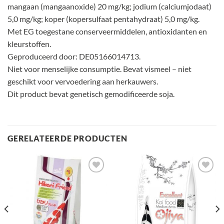
mangaan (mangaanoxide) 20 mg/kg; jodium (calciumjodaat)
5,0 mg/kg; koper (kopersulfaat pentahydraat) 5,0 mg/kg.
Met EG toegestane conserveermiddelen, antioxidanten en
kleurstoffen.
Geproduceerd door: DE05166014713.
Niet voor menselijke consumptie. Bevat vismeel – niet
geschikt voor vervoedering aan herkauwers.
Dit product bevat genetisch gemodificeerde soja.
GERELATEERDE PRODUCTEN
Toevoegen
Toevoegen
aan
aan
verlanglijst
verlanglijst