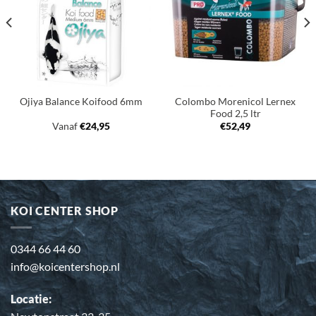
verlanglijst
verlanglijst
Colombo Morenicol Lernex
Ojiya Balance Koifood 6mm
Food 2,5 ltr
Vanaf
€
24,95
€
52,49
KOI CENTER SHOP
0344 66 44 60
info@koicentershop.nl
Locatie: