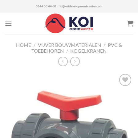
Ga
0344 66 44 60
info@koidevelopmentcenter.com
naar
inhoud
HOME
/
VIJVER BOUWMATERIALEN
/
PVC &
TOEBEHOREN
/
KOGELKRANEN
Toevoegen
aan
verlanglijst