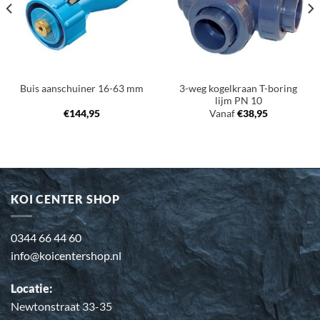
3-weg kogelkraan T-boring
Buis aanschuiner 16-63 mm
lijm PN 10
€
144,95
Vanaf
€
38,95
KOI CENTER SHOP
0344 66 44 60
info@koicentershop.nl
Locatie:
Newtonstraat 33-35