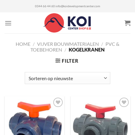
Ga
0344 66 44 60
info@koidevelopmentcenter.com
naar
inhoud
HOME
/
VIJVER BOUWMATERIALEN
/
PVC &
TOEBEHOREN
/
KOGELKRANEN
FILTER
Toevoegen
Toevoegen
aan
aan
verlanglijst
verlanglijst