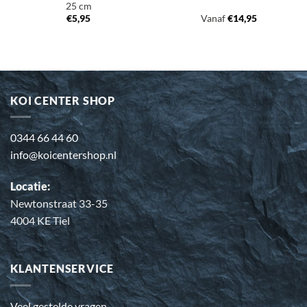
25 cm
€
5,95
Vanaf
€
14,95
KOI CENTER SHOP
0344 66 44 60
info@koicentershop.nl
Locatie:
Newtonstraat 33-35
4004 KE Tiel
KLANTENSERVICE
Veel gestelde vragen