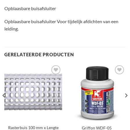
Opblaasbare buisafsluiter
Opblaasbare buisafsluiter Voor tijdelijk afdichten van een
leiding.
GERELATEERDE PRODUCTEN
Toevoegen
Toevoegen
aan
aan
verlanglijst
verlanglijst
Rasterbuis 100 mm x Lengte
Griffon WDF-05