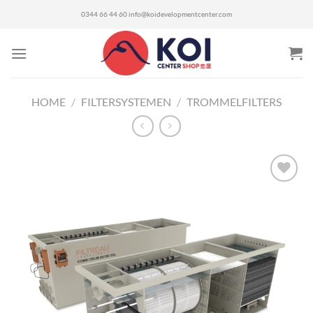
Ga
0344 66 44 60
info@koidevelopmentcenter.com
naar
inhoud
HOME
/
FILTERSYSTEMEN
/
TROMMELFILTERS
Toevoegen
aan
verlanglijst