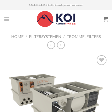
Ga
0344 66 44 60
info@koidevelopmentcenter.com
naar
inhoud
HOME
/
FILTERSYSTEMEN
/
TROMMELFILTERS
Toevoegen
aan
verlanglijst