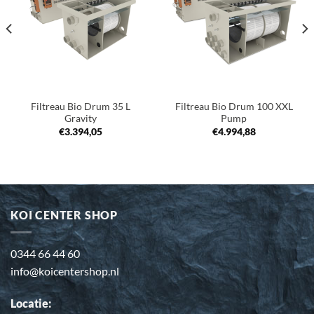
verlanglijst
verlanglijst
Filtreau Bio Drum 35 L
Filtreau Bio Drum 100 XXL
Gravity
Pump
€
3.394,05
€
4.994,88
KOI CENTER SHOP
0344 66 44 60
info@koicentershop.nl
Locatie: