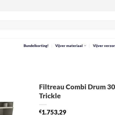
Bundelkorting!
Vijver materiaal
Vijver verzor
Filtreau Combi Drum 30
Trickle
Toevoegen
aan
verlanglijst
1.753,29
€