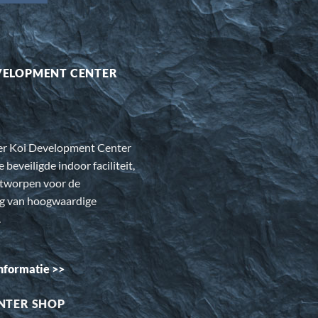
VELOPMENT CENTER
er Koi Development Center
e beveiligde indoor faciliteit,
ntworpen voor de
ng van hoogwaardige
.
nformatie >>
NTER SHOP