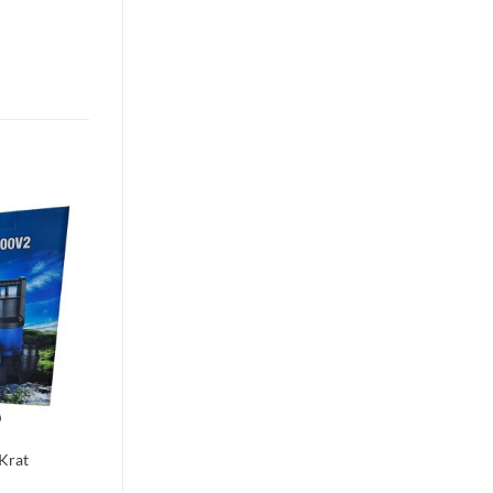
Toevoegen
aan
verlanglijst
Krat