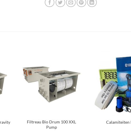
oegen
Toevoegen
an
aan
nglijst
verlanglijst
+
+
Filtreau Bio Drum 100 XXL
ravity
Calamiteiten 
Pump