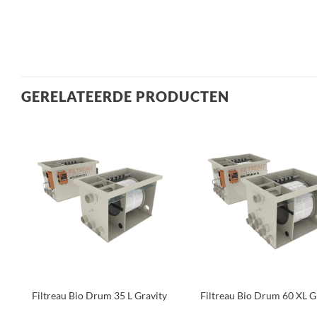
GERELATEERDE PRODUCTEN
Toevoegen
Toev
aan
a
verlanglijst
verla
+
+
Filtreau Bio Drum 35 L Gravity
Filtreau Bio Drum 60 XL G