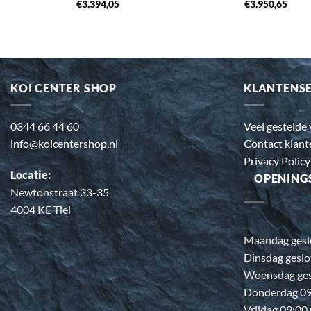
€
3.394,05
€
3.950,65
KOI CENTER SHOP
KLANTENS
0344 66 44 60
Veel gestelde
info@koicentershop.nl
Contact klant
Privacy Policy
Locatie:
OPENING
Newtonstraat 33-35
4004 KE Tiel
Maandag gesl
Dinsdag geslo
Woensdag ges
Donderdag 09:
Vrijdag 09:00