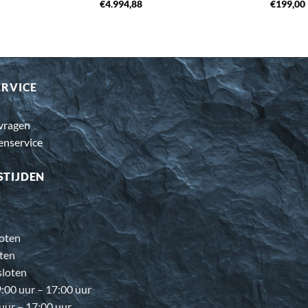
€
4.994,88
€
199,00
ERVICE
 vragen
enservice
STIJDEN
oten
ten
loten
00 uur – 17:00 uur
 uur – 17:00 uur