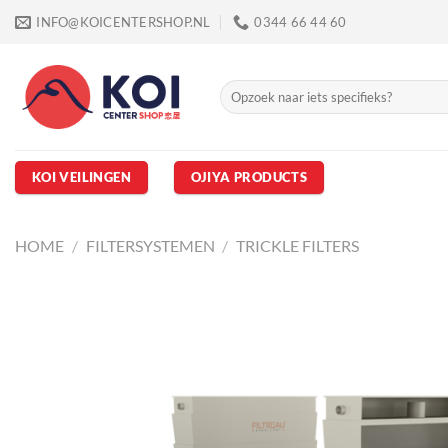
Ga
INFO@KOICENTERSHOP.NL
0344 66 44 60
naar
inhoud
Zoeken
naar:
KOI VEILINGEN
OJIYA PRODUCTS
HOME
/
FILTERSYSTEMEN
/
TRICKLE FILTERS