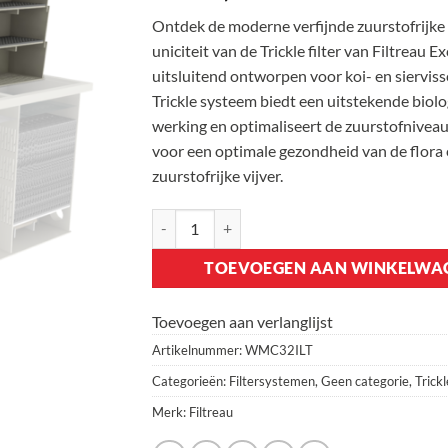
Ontdek de moderne verfijnde zuurstofrijke
uniciteit van de Trickle filter van Filtreau Ex
uitsluitend ontworpen voor koi- en sierviss
Trickle systeem biedt een uitstekende biol
werking en optimaliseert de zuurstofniveau
voor een optimale gezondheid van de flora 
zuurstofrijke vijver.
Filtreau Combi Drum 30/45 L Trickle aantal
TOEVOEGEN AAN WINKELWA
Toevoegen aan verlanglijst
Artikelnummer:
WMC32ILT
Categorieën:
Filtersystemen
,
Geen categorie
,
Trickl
Merk:
Filtreau