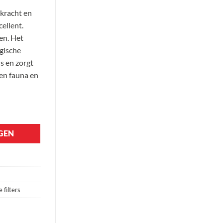
 kracht en
cellent.
en. Het
ogische
s en zorgt
en fauna en
GEN
e filters